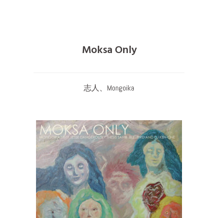
Moksa Only
志人、Mongoika