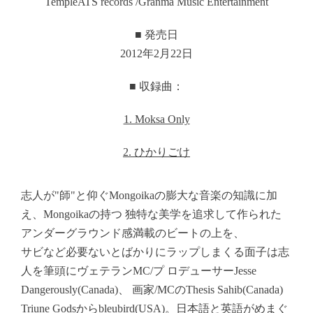
TempleATS records /Granma Music Entertainment
■ 発売日
2012年2月22日
■ 収録曲：
1. Moksa Only
2. ひかりごけ
志人が"師"と仰ぐMongoikaの膨大な音楽の知識に加
え、Mongoikaの持つ 独特な美学を追求して作られた
アンダーグラウンド感満載のビートの上を、
サビなど必要ないとばかりにラップしまくる面子は志
人を筆頭にヴェテランMC/プ ロデューサー
Jesse
Dangerously(Canada)、 画家/MCのThesis Sahib(Canada)
Triune Godsからbleubird(USA)。
日本語と英語がめまぐ