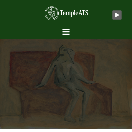
コ
ン
テ
ン
ツ
へ
ス
キ
ッ
プ