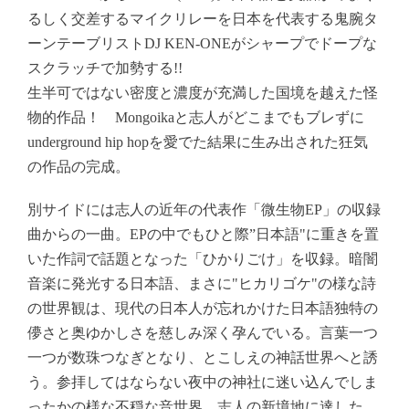
るしく交差するマイクリレーを日本を代表する鬼腕タ
ーンテーブリストDJ KEN-ONEがシャープでドープな
スクラッチで加勢する!!
生半可ではない密度と濃度が充満した国境を越えた怪
物的作品！
Mongoikaと志人がどこまでもブレずに
underground hip hopを愛でた結果に生み出された
狂気
の作品の完成。
別サイドには志人の近年の代表作「微生物EP」の収録
曲からの一曲。
EPの中でもひと際”日本語"に重きを置
いた作詞で話題となった「ひかりごけ」を収録。
暗闇
音楽に発光する日本語、まさに"ヒカリゴケ"の様な詩
の世界観は、
現代の日本人が忘れかけた日本語独特の
儚さと奥ゆかしさを慈しみ深く孕んでいる。
言葉一つ
一つが数珠つなぎとなり、とこしえの神話世界へと誘
う。
参拝してはならない夜中の神社に迷い込んでしま
ったかの様な不穏な音世界。
志人の新境地に達した