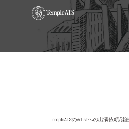
コ
ン
テ
ン
ツ
へ
ス
キ
ッ
プ
TempleATSのArtistへの