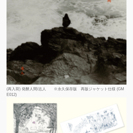
(再入荷) 発酵人間/志人 ※永久保存版 再版ジャケット仕様 (GM
E012)