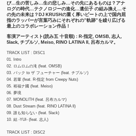
び…生の苦しみ…生の悲しみ…その先にあるものは？アナ
ログの時代…テクノロジーの進化…遺伝子 の組み換え…そ
の先の未来は？DJ KRUSHの重く厚いビートの上で国内屈
指のラッパーが言葉巧みにそれぞれの”軌跡”を繰り広げる
最上のコラボレーション作品！
客演アーティスト(読み五 十音順) : R-指定, OMSB, 志人,
5lack, チプルソ, Meiso, RINO LATINA II, 呂布カルマ。
TRACK LIST : DISC1
01. Intro
02. ロムロムの滝 (feat. OMSB)
03. バック to ザ フューチャー (feat. チプルソ)
04. 若輩 (feat. R-指定 from Creepy Nuts)
05. 裕福ナ國 (feat. Meiso)
06. 夢境
07. MONOLITH (feat. 呂布カルマ)
08. Dust Stream (feat. RINO LATINA ll)
09. 誰も知らない (feat. 5lack)
10. 結 -YUI- (feat. 志人)
TRACK LIST : DISC2