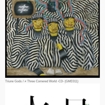
Triune Gods / ≠ Three Cornered World -CD- (GME011)