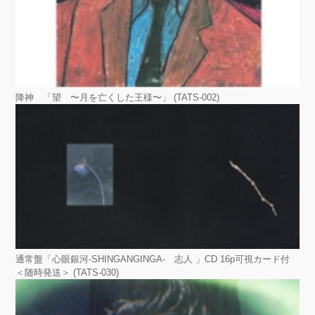
降神 「望 〜月を亡くした王様〜」 (TATS-002)
通常盤「心眼銀河-SHINGANGINGA- 志人 」CD 16p可視カード付
＜随時発送＞ (TATS-030)