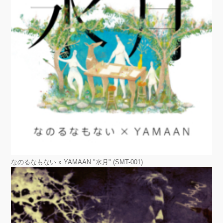
なのるなもない x YAMAAN "⽔⽉" (SMT-001)