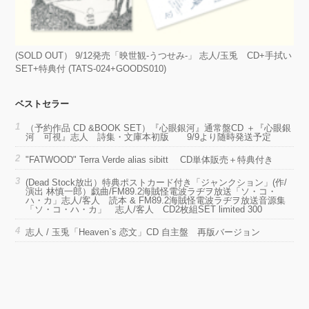
(SOLD OUT） 9/12発売「映世観-うつせみ-」 志人/玉兎 CD+手拭い
SET+特典付 (TATS-024+GOODS010)
ベストセラー
（予約作品 CD &BOOK SET）『心眼銀河』通常盤CD ＋『心眼銀
河 可視』志人 詩集・文庫本初版 9/9より随時発送予定
"FATWOOD" Terra Verde alias sibitt CD単体販売＋特典付き
(Dead Stock放出）特典ポストカード付き「ジャンクション」(作/
演出 林慎一郎）戯曲/FM89.2海賊怪電波ラヂヲ放送「ソ・コ・
ハ・カ」志人/客人 読本 & FM89.2海賊怪電波ラヂヲ放送音源集
「ソ・コ・ハ・カ」 志人/客人 CD2枚組SET limited 300
志人 / 玉兎「Heaven`s 恋文」CD 自主盤 再版バージョン