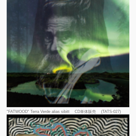
"FATWOOD" Terra Verde alias sibitt CD単体販売 (TATS-027)