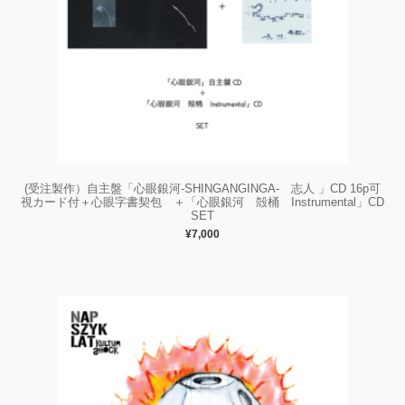
(受注製作）自主盤「心眼銀河-SHINGANGINGA- 志人 」CD 16p可
視カード付＋心眼字書契包 ＋「心眼銀河 殻桶 Instrumental」CD
SET
¥7,000