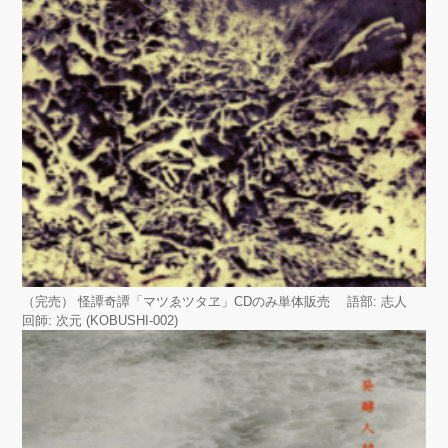
（完売） 怪譚奇譚「マツゑツタヱ」CDのみ単体販売 語部: 志人
回師: 次元 (KOBUSHI-002)