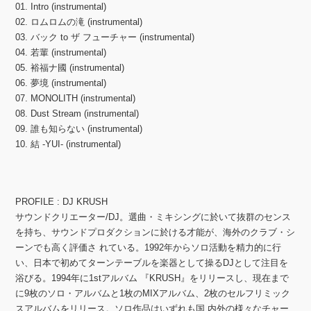
01. Intro (instrumental)
02. ロムロムの滝 (instrumental)
03. バック to ザ フューチャー (instrumental)
04. 若輩 (instrumental)
05. 裕福ナ國 (instrumental)
06. 夢境 (instrumental)
07. MONOLITH (instrumental)
08. Dust Stream (instrumental)
09. 誰も知らない (instrumental)
10. 結 -YUI- (instrumental)
PROFILE : DJ KRUSH
サウンドクリエーター/DJ。選曲・ミキシングに於いて抜群のセンス
を持ち、サウンドプロダクションに於ける才能が、海外のクラブ・シ
ーンでも高く評価さ れている。1992年からソロ活動を精力的に行
い、日本で初めてターンテーブルを楽器として操るDJとして注目を
浴びる。1994年に1stアルバム 『KRUSH』をリリースし、現在まで
に9枚のソロ・アルバムと1枚のMIXアルバム、2枚のセルフリミック
スアルバムをリリース。ソロ作品はいずれも国 内外の様々なチャー