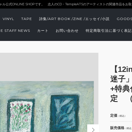
ィシャル公式ONLINE SHOPです。 志人のCD・TempleATSのアーティストの関連作品を
VINYL
TAPE
詩集/ART BOOK /ZINE /エッセイ/小説
GOOD
E STAFF NEWS
カート
お問い合わせ
特定商取引法に基づく表記
【12i
迷子」
+特典
定 
定価
（税込）
販売価格
（税込