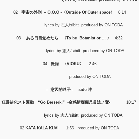
02
宇宙の外側 – O.O.O -〈Outside Of Outer space〉
8:14
lyrics by 志人/sibitt produced by ON TODA
03
ある日目覚めたら
〈To be Botanist or … 〉
4:32
lyrics by 志人/sibitt produced by ON TODA
04
微憶
〈VIOKU〉
2:46
produced by ON TODA
– 意図的迷子 - side 吽
1
狂暴徒化スト運動
“Go Berserk!”
-金感情癇癪尺貫法ノ変-
10:
lyrics by 志人/sibitt produced by ON TODA
02
KATA KALA KUVI
1:56
produced by ON TODA