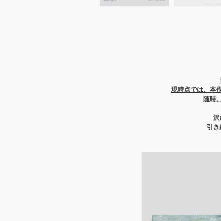
現時点では、本
随時
沢
引き