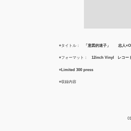
◉タイトル：
「意図的迷子」 志人×ON T
◉フォーマット：
12inch Vinyl レコー
◉
Limited 300 press
◉収録内容