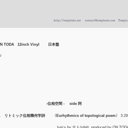
ODA 12inch Vinyl 日本盤
ド
-位相空間 - side 阿
01
リトミック位相幾何学詩 〈Eurhythmics of topological poem〉
3:
lyrics by 志人/sibitt produced by ON TOD