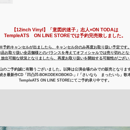
【12inch Vinyl】「意図的迷子」志人×ON TODAは
TempleATS ON LINE STOREでは予約完売致しました。
※予約キャンセルが出ましたら、キャンセル分のみ再度お取り扱い予定です
作品お取り扱い全店舗様とのバランスを考えてオフィシャルでは売り切れとな
、放出可能な状況となりましたら、再度お取り扱いを開始する可能性がござい
山のご予約誠に有難うございました。以降は公演会場のみでの販売となりま
続き最新作CD「
凹
凸凹-BOKODEKOBOKO-」/「さいなら まったいら」歌
TempleATS ON LINE STOREにてご予約承り中です。