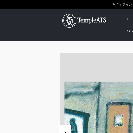
TempleATSオフ
CD
STOR